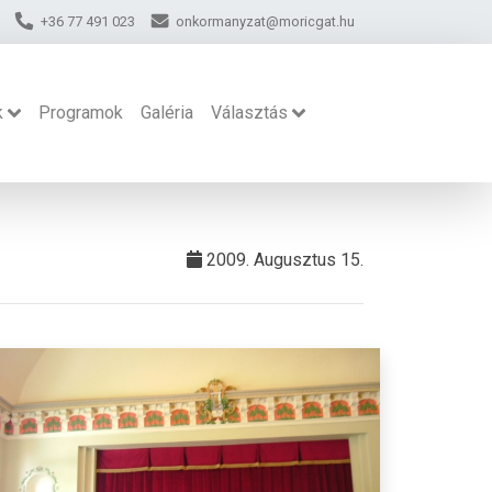
+36 77 491 023
onkormanyzat@moricgat.hu
k
Programok
Galéria
Választás
2009. Augusztus 15.