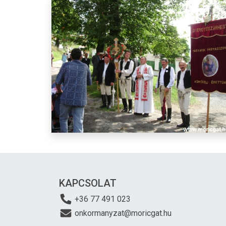
KAPCSOLAT
+36 77 491 023
onkormanyzat@moricgat.hu