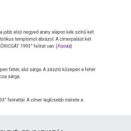
 a jobb alsó negyed arany alapon kék színű két
tolikus templomot ábrázol. A címerpalást két
„MÓRICGÁT 1993” felirat van.
(
Forrás
)
pen fehér, alul sárga. A zászló közepén a fehér
csa sárga.
” felirattal. A címer legkisebb mérete a