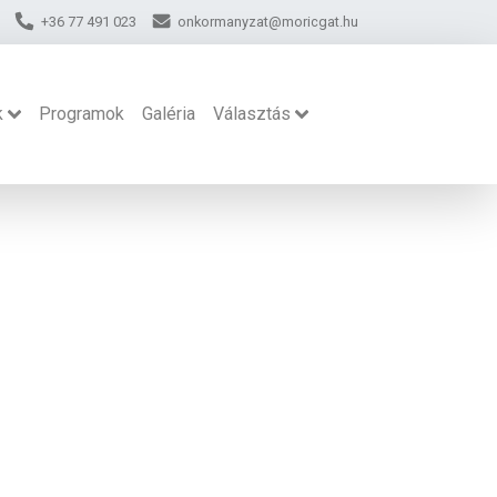
+36 77 491 023
onkormanyzat@moricgat.hu
k
Programok
Galéria
Választás