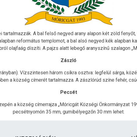
 tartalmazzák. A bal felső negyed arany alapon két zöld fenyőt,
 alapban református templomot, a bal alsó negyed kék alapban ka
bbról olajfaág díszíti. A pajzs alatt lebegő aranyszínű szalagon 
Zászló
rányban). Vízszintesen három csíkra osztva: legfelül sárga, közé
en a község címerét tartalmazza. A zászlórúd színe fehér, csú
Pecsét
zepén a község címerrajza „Móricgát Községi Önkormányzat 1993
pecsétnyomón 35 mm, gumibélyegzőn 30 mm lehet.