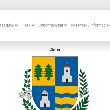
zségünk
Hírek
Önkormányzat
Közérdekű információ
Címer