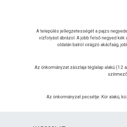
A település jellegzetességét a pajzs negyedei
vízfolyást ábrázol. A jobb felső negyed kék
oldalán balról virágzó akácfaág, jo
Az önkormányzat zászlaja téglalap alakú (1:2 a
színmezőb
Az önkormányzat pecsétje: Kör alakú, kö