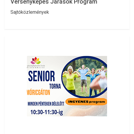
Versenyképes Járások Program
Sajtóközlemények