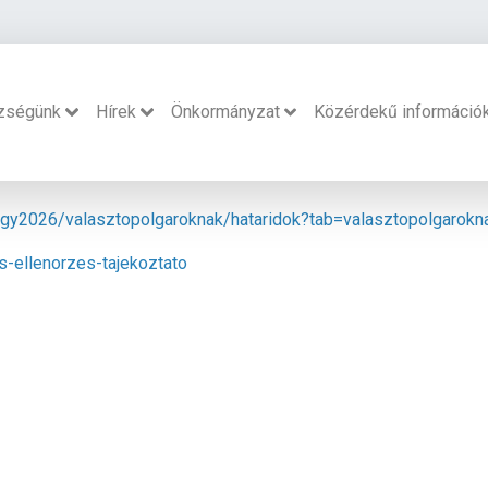
zségünk
Hírek
Önkormányzat
Közérdekű információ
u/ogy2026/valasztopolgaroknak/hataridok?tab=valasztopolgarokn
s-ellenorzes-tajekoztato