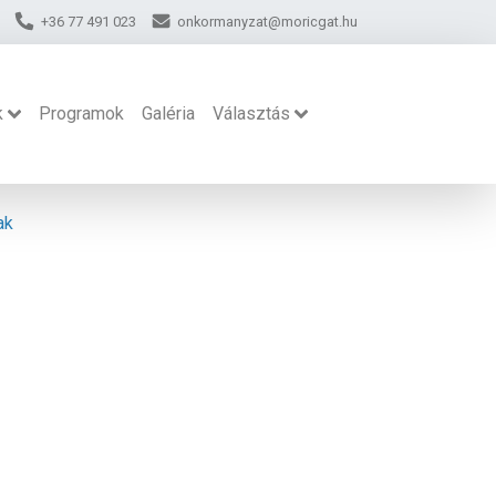
+36 77 491 023
onkormanyzat@moricgat.hu
k
Programok
Galéria
Választás
ak