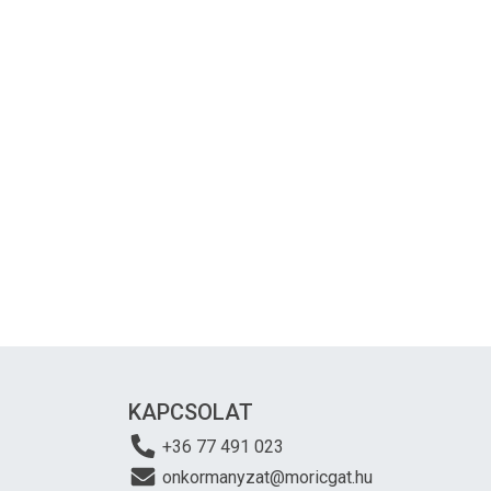
KAPCSOLAT
+36 77 491 023
onkormanyzat@moricgat.hu