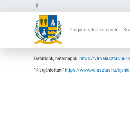
Polgármesteri köszöntő
Kö
Határidők, határnapok:
https://vtr.valasztas.h
"Kit ajánlottam"
https://www.valasztas.hu/ajanla