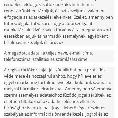
rendelés feldolgozásához nélkülözhetetlenek,
rendszerünkben tároljuk, és azt kezeljünk, valamint
elfogadja az adatkezelési elveinket. Ezeket, amennyiben
futárszolgálattal vásárol, úgy a futárszolgálat
munkatársain kívül csak a törvény által meghatározott
esetekben adjuk át harmadik személynek, egyébként
bizalmasan kezeljük és őrizzük.
A megadott adatai: a teljes neve, e-mail címe,
telefonszáma, szállítási és számlázási címe.
A regisztrációkor saját jelszót állíthat be a profil fiók
védelmére és hozzájárul ahhoz, hogy hírlevelet és
egyéb marketing tartalmú leveleket küldjünk számára,
melyről bármikor leiratkozhat. Amennyiben véleménye
szerint személyes adataidhoz fűződő jogai sérültek, ez
esetben tiltakozhat az adatkezelésünk ellen és
bírósághoz is fordulhat. Jogai, lehetőségei részletes
szabályait az információs önrendelkezési jogról és az