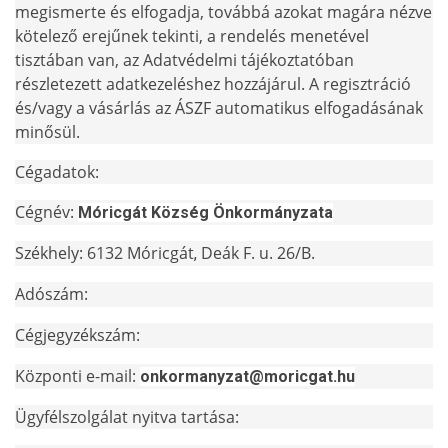
megismerte és elfogadja, továbbá azokat magára nézve
kötelező erejűnek tekinti, a rendelés menetével
tisztában van, az Adatvédelmi tájékoztatóban
részletezett adatkezeléshez hozzájárul. A regisztráció
és/vagy a vásárlás az ÁSZF automatikus elfogadásának
minősül.
Cégadatok:
Cégnév:
Móricgát Község Önkormányzata
Székhely:
6132
Móricgát
Deák F. u. 26/B.
,
Adószám:
Cégjegyzékszám:
Központi e-mail:
onkormanyzat@moricgat.hu
Ügyfélszolgálat nyitva tartása: