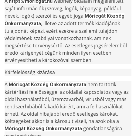
A
webhely oldalain megjelenített
https://moricgat.hu
saját információk (szöveg, logók, képanyag, például
nevek, logók) szerzői és egyéb joga
Móricgát Község
, illetve az adott termék kiadójának
Önkormányzata
tulajdonát képezi, ezért ezekre a szellemi tulajdon
védelmének szabályai vonatkozhatnak, aminek
megsértése törvénysértő. Az esetleges jogsérelemből
eredő kárigényét cégünk minden ilyen esetben
érvényesítheti a károkozóval szemben.
Kárfelelősség kizárása
A
nem tartozik
Móricgát Község Önkormányzata
kártérítési felelősséggel az oldallal kapcsolatos vagy az
oldal használatából, üzemzavarból, vírusból vagy más
rendszerhibából fakadó kárért, ami a felhasználókat
érheti. Az oldal hibájából eredő esetleges károkat,
költségeket akkor is a károsult viseli, ha azok oka a
gondatlanságára
Móricgát Község Önkormányzata