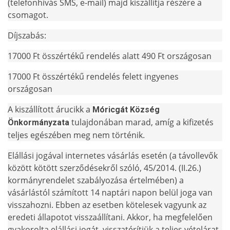
(telefonhívás SMS, e-mail) majd kiszállítja részére a
csomagot.
Díjszabás:
17000 Ft összértékű rendelés alatt 490 Ft országosan
17000 Ft összértékű rendelés felett ingyenes
országosan
A kiszállított árucikk a
Móricgát Község
tulajdonában marad, amíg a kifizetés
Önkormányzata
teljes egészében meg nem történik.
Elállási jogával internetes vásárlás esetén (a távollevők
között kötött szerződésekről szóló, 45/2014. (II.26.)
kormányrendelet szabályozása értelmében) a
vásárlástól számított 14 naptári napon belül joga van
visszahozni. Ebben az esetben kötelesek vagyunk az
eredeti állapotot visszaállítani. Akkor, ha megfelelően
gyakorolta elállási jogát, visszatérítjük a teljes vételárat.