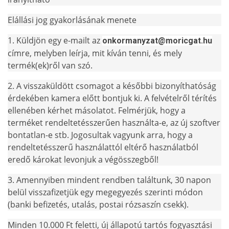
Elállási jog gyakorlásának menete
1. Küldjön egy e-mailt az
onkormanyzat@moricgat.hu
címre, melyben leírja, mit kíván tenni, és mely
termék(ek)ről van szó.
2. A visszaküldött csomagot a későbbi bizonyíthatóság
érdekében kamera előtt bontjuk ki. A felvételről térítés
ellenében kérhet másolatot. Felmérjük, hogy a
terméket rendeltetésszerűen használta-e, az új szoftver
bontatlan-e stb. Jogosultak vagyunk arra, hogy a
rendeltetésszerű használattól eltérő használatból
eredő károkat levonjuk a végösszegből!
3. Amennyiben mindent rendben találtunk, 30 napon
belül visszafizetjük egy megegyezés szerinti módon
(banki befizetés, utalás, postai rózsaszín csekk).
Minden 10.000 Ft feletti, új állapotú tartós fogyasztási