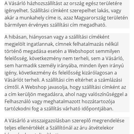
A Vásárló házhozszállítást az ország egész területére
igényelhet. Szállítási címként szerepelhet lakás, vagy
akár a munkahely címe is, azaz Magyarország területén
bármilyen érvényes szállítási cím megadható.
A hibásan, hiányosan vagy a szállítási címéként
megjelölt ingatlannak, címnek felhatalmazás nélkül
történő megadása esetén a Webshopot semmilyen
felelősség, következmény nem terheli, sem a Vásárló,
sem harmadik személy irányába, minden ilyen irányú
igény, következmény és felelősség kizárólagosan a
Vásárlót terheli. A szállítási cím eltérhet a számlázási
címtől. A Webshop javasolja, hogy szállítási címként az
a cím kerüljön megadásra, ahol nagy valószínűséggel a
Felhasználó vagy meghatalmazott hozzátartozója
tartózkodni fog a szállítás várható időpontjában.
A Vásárló a visszaigazolásban szereplő megrendelése
teljes ellenértékét a Szállítónál az áru átvételekor