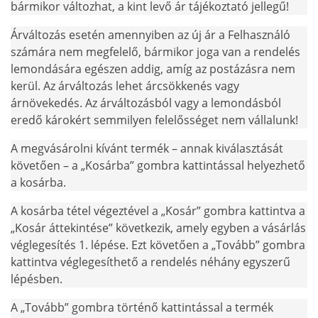
bármikor változhat, a kint levő ár tájékoztató jellegű!
Árváltozás esetén amennyiben az új ár a Felhasználó
számára nem megfelelő, bármikor joga van a rendelés
lemondására egészen addig, amíg az postázásra nem
kerül. Az árváltozás lehet árcsökkenés vagy
árnövekedés. Az árváltozásból vagy a lemondásból
eredő károkért semmilyen felelősséget nem vállalunk!
A megvásárolni kívánt termék – annak kiválasztását
követően – a „Kosárba” gombra kattintással helyezhető
a kosárba.
A kosárba tétel végeztével a „Kosár” gombra kattintva a
„Kosár áttekintése” következik, amely egyben a vásárlás
véglegesítés 1. lépése. Ezt követően a „Tovább” gombra
kattintva véglegesíthető a rendelés néhány egyszerű
lépésben.
A „Tovább” gombra történő kattintással a termék