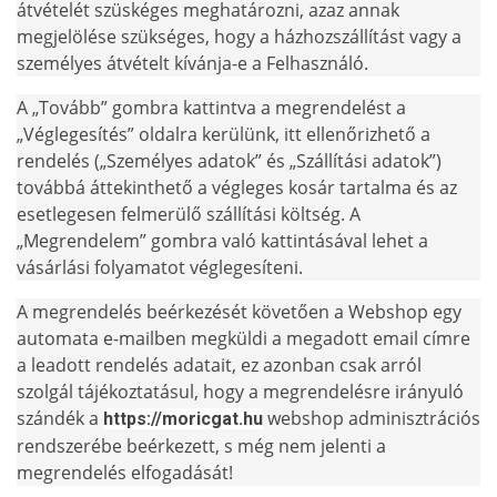
átvételét szüskéges meghatározni, azaz annak
megjelölése szükséges, hogy a házhozszállítást vagy a
személyes átvételt kívánja-e a Felhasználó.
A „Tovább” gombra kattintva a megrendelést a
„Véglegesítés” oldalra kerülünk, itt ellenőrizhető a
rendelés („Személyes adatok” és „Szállítási adatok”)
továbbá áttekinthető a végleges kosár tartalma és az
esetlegesen felmerülő szállítási költség. A
„Megrendelem” gombra való kattintásával lehet a
vásárlási folyamatot véglegesíteni.
A megrendelés beérkezését követően a Webshop egy
automata e-mailben megküldi a megadott email címre
a leadott rendelés adatait, ez azonban csak arról
szolgál tájékoztatásul, hogy a megrendelésre irányuló
szándék a
webshop adminisztrációs
https://moricgat.hu
rendszerébe beérkezett, s még nem jelenti a
megrendelés elfogadását!