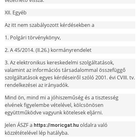
vezethető vissza.
XII. Egyéb
Az itt nem szabályozott kérdésekben a
1. Polgári törvénykönyv,
2. A 45/2014. (II.26.) kormányrendelet
3. Az elektronikus kereskedelmi szolgáltatások,
valamint az információs társadalommal összefüggő
szolgáltatások egyes kérdéseiről szóló 2001. évi CVIII. tv.
rendelkezései az irányadók.
Mind ön, mind mi a jóhiszeműség és a tisztesség
elvének figyelembe vételével, kölcsönösen
együttműködve vagyunk kötelesek eljárni.
Jelen ÁSZF a
oldalra való
https://moricgat.hu
közzétételével lép hatályba.