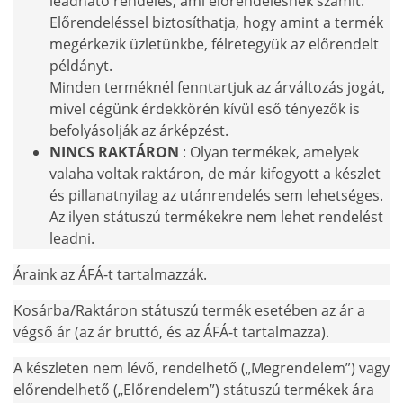
leadható rendelés, ami előrendelésnek számít.
Előrendeléssel biztosíthatja, hogy amint a termék
megérkezik üzletünkbe, félretegyük az előrendelt
példányt.
Minden terméknél fenntartjuk az árváltozás jogát,
mivel cégünk érdekkörén kívül eső tényezők is
befolyásolják az árképzést.
NINCS RAKTÁRON
: Olyan termékek, amelyek
valaha voltak raktáron, de már kifogyott a készlet
és pillanatnyilag az utánrendelés sem lehetséges.
Az ilyen státuszú termékekre nem lehet rendelést
leadni.
Áraink az ÁFÁ-t tartalmazzák.
Kosárba/Raktáron státuszú termék esetében az ár a
végső ár (az ár bruttó, és az ÁFÁ-t tartalmazza).
A készleten nem lévő, rendelhető („Megrendelem”) vagy
előrendelhető („Előrendelem”) státuszú termékek ára