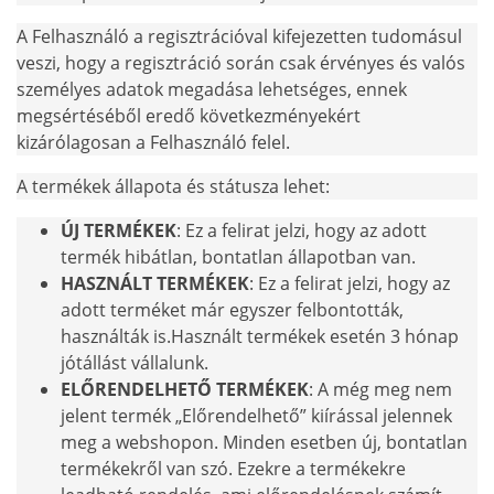
A Felhasználó a regisztrációval kifejezetten tudomásul
veszi, hogy a regisztráció során csak érvényes és valós
személyes adatok megadása lehetséges, ennek
megsértéséből eredő következményekért
kizárólagosan a Felhasználó felel.
A termékek állapota és státusza lehet:
ÚJ TERMÉKEK
: Ez a felirat jelzi, hogy az adott
termék hibátlan, bontatlan állapotban van.
HASZNÁLT TERMÉKEK
: Ez a felirat jelzi, hogy az
adott terméket már egyszer felbontották,
használták is.Használt termékek esetén 3 hónap
jótállást vállalunk.
ELŐRENDELHETŐ TERMÉKEK
: A még meg nem
jelent termék „Előrendelhető” kiírással jelennek
meg a webshopon. Minden esetben új, bontatlan
termékekről van szó. Ezekre a termékekre