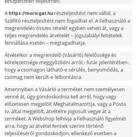
készpénzben teljesítheti.
A
részteljesítést nem vállal, a
https://moricgat.hu
Szállító részteljesítést nem fogadhat el. A Felhasználó a
megrendelés összes tételét egyben veheti át, vagy a
teljes megrendelés átvételét – jogszabályi feltételek
fennállása esetén – megtagadhatja.
Átvételkor a megrendelő (Vásárló) felelőssége és
kötelezettsége meggyőződni arról,- futár jelenlétében-,
hogy a csomagon látható-e sérülés, benyomódás, a
csomag nem került-e felbontásra.
Amennyiben a Vásárló a terméket nem személyesen
venné át, úgy gondoskodnia kell arról, hogy vagy
előzetesen megjelölt Meghatalmazottja, vagy a Posta
tv. által megjelölt, átvételre jogosult vegye át a
terméket. A Webshop felhívja a Felhasználó figyelmét
arra, hogy az átvétel fentiek szerint történő
teljesítéséről gondoskodjon, ellenkező esetben a