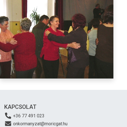
KAPCSOLAT
+36 77 491 023
onkormanyzat@moricgat.hu