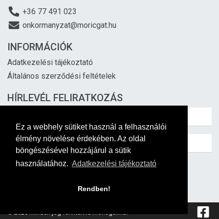
+36 77 491 023
onkormanyzat@moricgat.hu
INFORMÁCIÓK
Adatkezelési tájékoztató
Általános szerződési feltételek
HÍRLEVÉL FELIRATKOZÁS
Ez a webhely sütiket használ a felhasználói
élmény növelése érdekében. Az oldal
böngészésével hozzájárul a sütik
használatához.
Adatkezelési tájékoztató
Feliratkozás
Rendben!
© 2026 Minden jog fenntartva moricgat.hu!