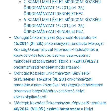
2. SZÁMÚ MELLÉKLET MÓRICGÁT KÖZSÉGI
ÖNKORMÁNYZAT 13/2014.(VI. 26.)
ÖNKORMÁNYZATI RENDELETHEZ
.
6. SZÁMÚ MELLÉKLET MÓRICGÁT KÖZSÉGI
ÖNKORMÁNYZAT 13/2014.(VI. 26.)
ÖNKORMÁNYZATI RENDELETHEZ
.
Móricgát Önkormányzat Képviselő-testületének
15/2014 (XI. 28.)
önkormányzati rendelete Móricgát
Község Önkormányzat Képviselő-testületének a
képviselő-testület és szervei szervezeti és
működési szabályzatáról szóló
11/2013.(VI.27.)
önkormányzati rendelet módosításáról
Móricgát Községi Önkormányzat Képviselő-
testületének
16/2014.(XI. 28.)
önkormányzati
rendelete a nem közművel összegyűjtött háztartási
szennyvíz begyűjtésére vonatkozó helyi
közszolgáltatásról
Móricgát Községi Önkormányzat Képviselő-testülete
40/2014. (VIII.05.) számú határozat
a a Helyi