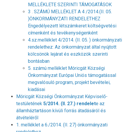
MELLÉKLETE SZERINTI TÁMOGATÁSOK
3 . SZÁMÚ MELLÉKLET A 4 /2014.(II. 05.
)ÖNKORMÁNYZATI RENDELETHEZ
Engedélyezett létszámkeret költségvetési
címenként és tevékenységenként
4.sz.melléklet 4/2014. (II. 05. ) önkormányzati
rendelethez: Az önkormányzat által nyújtott
kölcsönök lejárat és eszközök szerinti
bontásban
5. számú melléklet Móricgát Községi
Önkormányzat Európai Uniós támogatással
megvalósuló program, projekt bevételei,
kiadásai
Móricgát Községi Önkormányzat Képviselő-
testületének
5/2014. (II. 27.) rendelet
e az
államháztartáson kívüli forrás átadásáról és
átvételéről
1. melléklet a 6./2014. (II. 27) önkormányzati
rendelethez