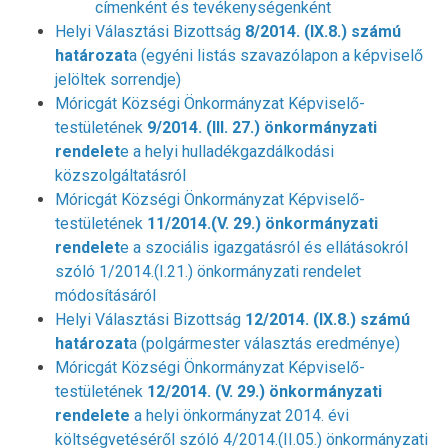
címenként és tevékenységenként
Helyi Választási Bizottság
8/2014. (IX.8.) számú
határozat
a (egyéni listás szavazólapon a képviselő
jelöltek sorrendje)
Móricgát Községi Önkormányzat Képviselő-
testületének
9/2014. (III. 27.) önkormányzati
rendelet
e a helyi hulladékgazdálkodási
közszolgáltatásról
Móricgát Községi Önkormányzat Képviselő-
testületének
11/2014.(V. 29.) önkormányzati
rendelet
e a szociális igazgatásról és ellátásokról
szóló 1/2014.(I.21.) önkormányzati rendelet
módosításáról
Helyi Választási Bizottság
12/2014. (IX.8.) számú
határozat
a (polgármester választás eredménye)
Móricgát Községi Önkormányzat Képviselő-
testületének
12/2014. (V. 29.) önkormányzati
rendelete
a helyi önkormányzat 2014. évi
költségvetéséről szóló 4/2014.(II.05.) önkormányzati