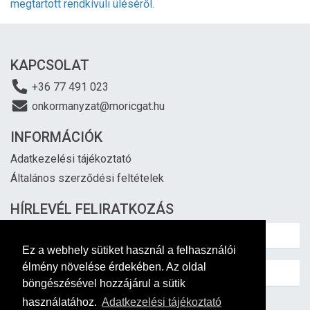
megtartott rendkívüli üléséről.
KAPCSOLAT
+36 77 491 023
onkormanyzat@moricgat.hu
INFORMÁCIÓK
Adatkezelési tájékoztató
Általános szerződési feltételek
HÍRLEVÉL FELIRATKOZÁS
Ez a webhely sütiket használ a felhasználói
élmény növelése érdekében. Az oldal
böngészésével hozzájárul a sütik
használatához.
Adatkezelési tájékoztató