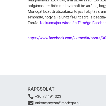
falugondnoki szolgálat, ami azóta is fontos sze
polgármester örömmel számolt be arról is, h
Móricgát közötti útszakasz teljes felújítása, a
elmondta, hogy a Faluház felújítására is beadta
Forrás:
Kiskunmajsa Város és Térsége Faceboo
https://www.facebook.com/kvtmedia/posts/
KAPCSOLAT
+36 77 491 023
onkormanyzat@moricgat.hu