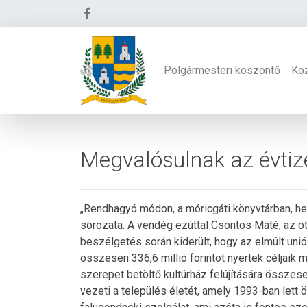
Polgármesteri köszöntő
Kö
Megvalósulnak az évti
„Rendhagyó módon, a móricgáti könyvtárban, hel
sorozata. A vendég ezúttal Csontos Máté, az öt
beszélgetés során kiderült, hogy az elmúlt unió
összesen 336,6 millió forintot nyertek céljaik
szerepet betöltő kultúrház felújítására összese
vezeti a település életét, amely 1993-ban lett 