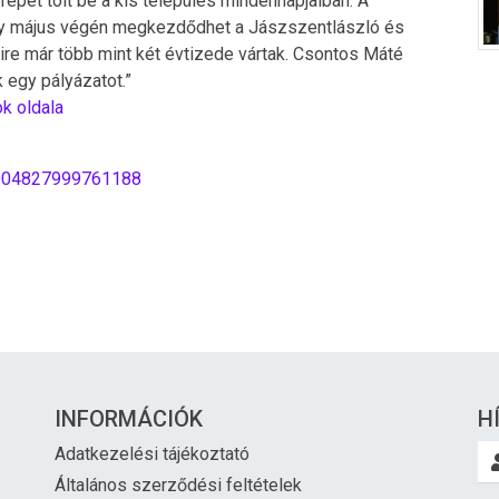
repet tölt be a kis település mindennapjaiban. A
ogy május végén megkezdődhet a Jászszentlászló és
mire már több mint két évtizede vártak. Csontos Máté
k egy pályázatot.”
k oldala
3004827999761188
INFORMÁCIÓK
H
Adatkezelési tájékoztató
Általános szerződési feltételek