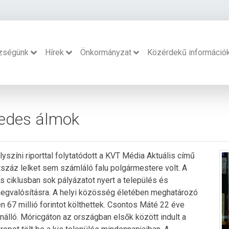
zségünk
Hírek
Önkormányzat
Közérdekű információ
zedes álmok
yszíni riporttal folytatódott a KVT Média Aktuális című
száz lelket sem számláló falu polgármestere volt. A
s ciklusban sok pályázatot nyert a település és
 megvalósításra. A helyi közösség életében meghatározó
n 67 millió forintot költhettek. Csontos Máté 22 éve
önálló. Móricgáton az országban elsők között indult a