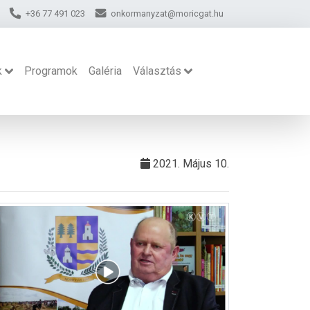
+36 77 491 023
onkormanyzat@moricgat.hu
k
Programok
Galéria
Választás
2021. Május 10.