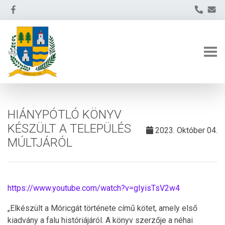
HIÁNYPÓTLÓ KÖNYV
KÉSZÜLT A TELEPÜLÉS
2023. Október 04.
MÚLTJÁRÓL
https://www.youtube.com/watch?v=gIyisTsV2w4
„Elkészült a Móricgát története című kötet, amely első
kiadvány a falu históriájáról. A könyv szerzője a néhai