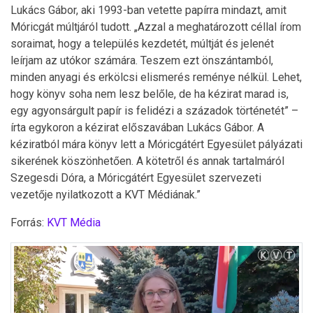
Lukács Gábor, aki 1993-ban vetette papírra mindazt, amit
Móricgát múltjáról tudott. „Azzal a meghatározott céllal írom
soraimat, hogy a település kezdetét, múltját és jelenét
leírjam az utókor számára. Teszem ezt önszántamból,
minden anyagi és erkölcsi elismerés reménye nélkül. Lehet,
hogy könyv soha nem lesz belőle, de ha kézirat marad is,
egy agyonsárgult papír is felidézi a századok történetét” –
írta egykoron a kézirat előszavában Lukács Gábor. A
kéziratból mára könyv lett a Móricgátért Egyesület pályázati
sikerének köszönhetően. A kötetről és annak tartalmáról
Szegesdi Dóra, a Móricgátért Egyesület szervezeti
vezetője nyilatkozott a KVT Médiának.”
Forrás:
KVT Média