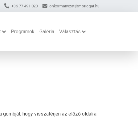
+36 77 491 023
onkormanyzat@moricgat.hu
k
Programok
Galéria
Választás
a
gombját, hogy visszatérjen az előző oldalra