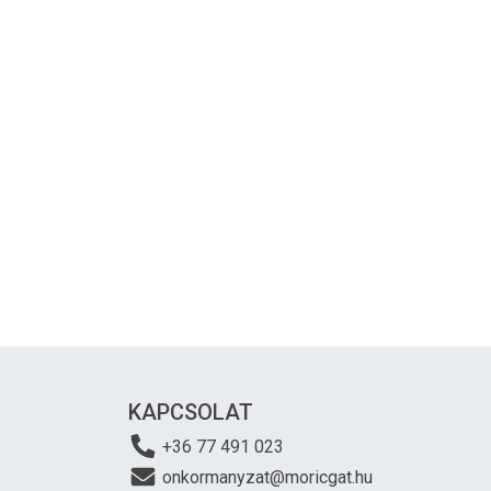
KAPCSOLAT
+36 77 491 023
onkormanyzat@moricgat.hu