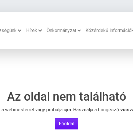
zségünk
Hírek
Önkormányzat
Közérdekű információ
Az oldal nem található
ba a webmesterrel vagy próbálja újra. Használja a böngésző
vissz
Főoldal