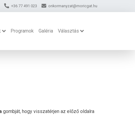
+36 77 491 023
onkormanyzat@moricgat.hu
k
Programok
Galéria
Választás
a
gombját, hogy visszatérjen az előző oldalra