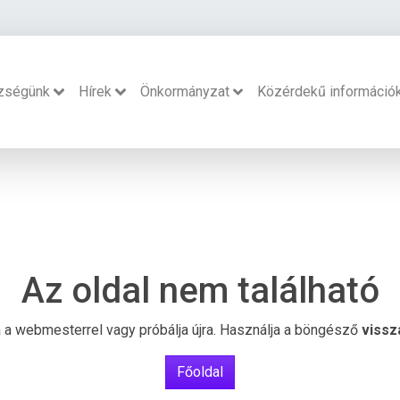
zségünk
Hírek
Önkormányzat
Közérdekű információ
Az oldal nem található
ba a webmesterrel vagy próbálja újra. Használja a böngésző
vissz
Főoldal