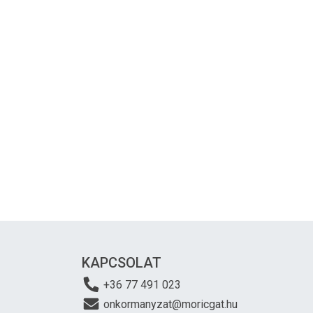
KAPCSOLAT
+36 77 491 023
onkormanyzat@moricgat.hu