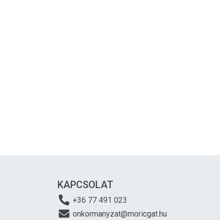
KAPCSOLAT
+36 77 491 023
onkormanyzat@moricgat.hu