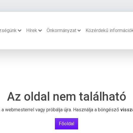
zségünk
Hírek
Önkormányzat
Közérdekű információ
Az oldal nem található
ba a webmesterrel vagy próbálja újra. Használja a böngésző
vissz
Főoldal