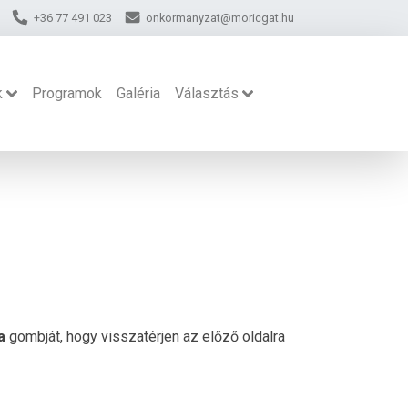
+36 77 491 023
onkormanyzat@moricgat.hu
k
Programok
Galéria
Választás
a
gombját, hogy visszatérjen az előző oldalra