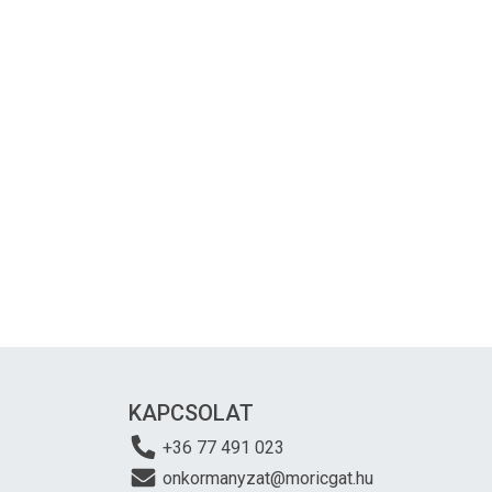
KAPCSOLAT
+36 77 491 023
onkormanyzat@moricgat.hu