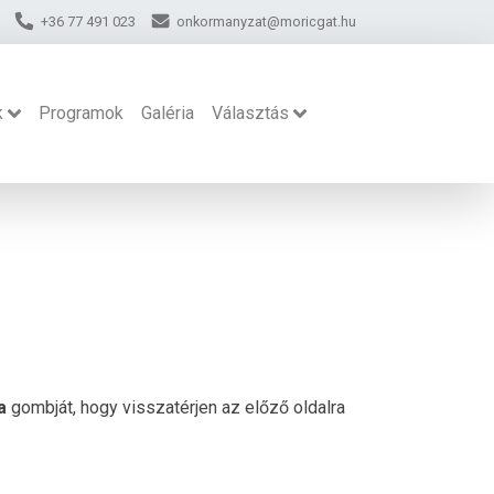
+36 77 491 023
onkormanyzat@moricgat.hu
k
Programok
Galéria
Választás
a
gombját, hogy visszatérjen az előző oldalra