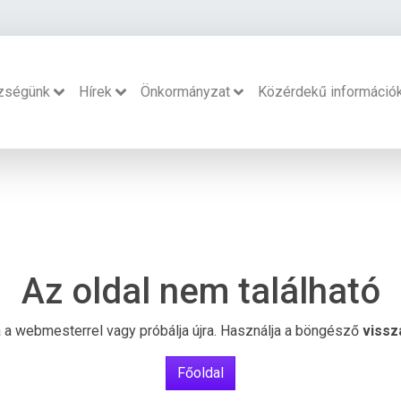
zségünk
Hírek
Önkormányzat
Közérdekű információ
Az oldal nem található
ba a webmesterrel vagy próbálja újra. Használja a böngésző
vissz
Főoldal