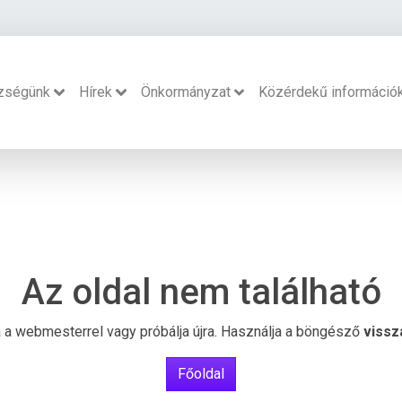
zségünk
Hírek
Önkormányzat
Közérdekű információ
Az oldal nem található
ba a webmesterrel vagy próbálja újra. Használja a böngésző
vissz
Főoldal