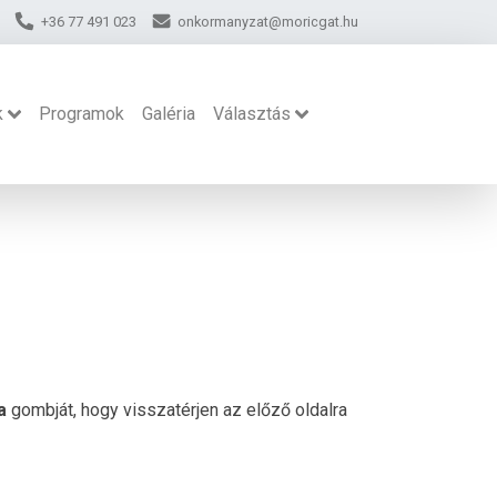
+36 77 491 023
onkormanyzat@moricgat.hu
k
Programok
Galéria
Választás
a
gombját, hogy visszatérjen az előző oldalra