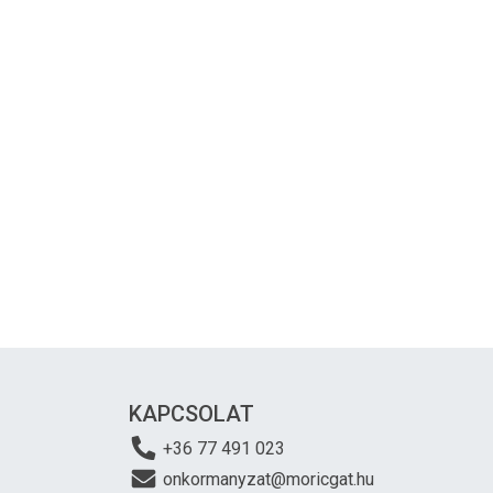
KAPCSOLAT
+36 77 491 023
onkormanyzat@moricgat.hu