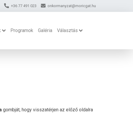
+36 77 491 023
onkormanyzat@moricgat.hu
k
Programok
Galéria
Választás
a
gombját, hogy visszatérjen az előző oldalra