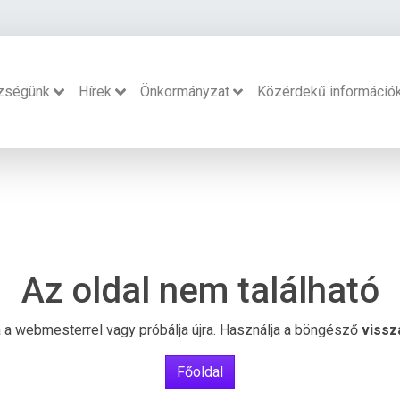
zségünk
Hírek
Önkormányzat
Közérdekű információ
Az oldal nem található
ba a webmesterrel vagy próbálja újra. Használja a böngésző
vissz
Főoldal