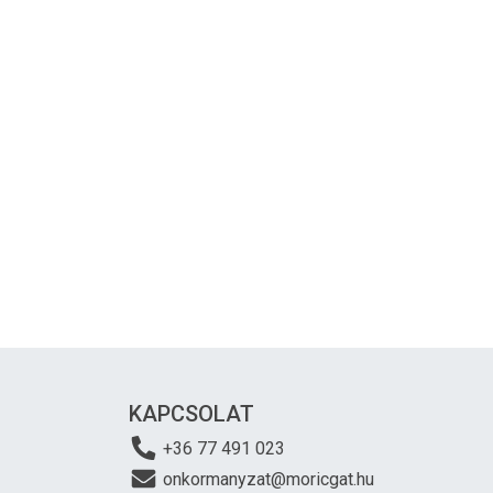
KAPCSOLAT
+36 77 491 023
onkormanyzat@moricgat.hu