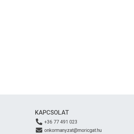
KAPCSOLAT
+36 77 491 023
onkormanyzat@moricgat.hu