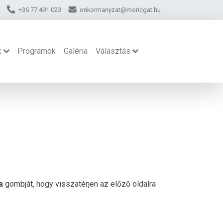
+36 77 491 023
onkormanyzat@moricgat.hu
k
Programok
Galéria
Választás
a
gombját, hogy visszatérjen az előző oldalra