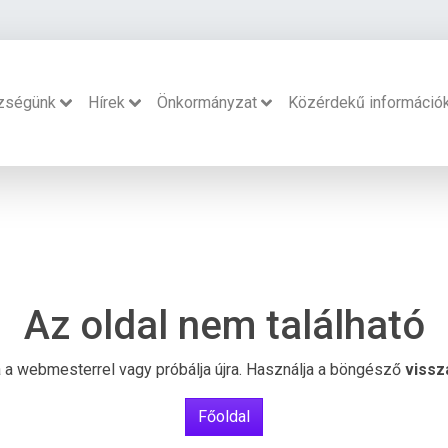
zségünk
Hírek
Önkormányzat
Közérdekű információ
Az oldal nem található
ba a webmesterrel vagy próbálja újra. Használja a böngésző
vissz
Főoldal