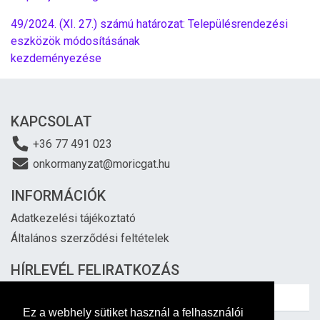
49/2024. (XI. 27.) számú határozat: Településrendezési
eszközök módosításának
kezdeményezése
KAPCSOLAT
+36 77 491 023
onkormanyzat@moricgat.hu
INFORMÁCIÓK
Adatkezelési tájékoztató
Általános szerződési feltételek
HÍRLEVÉL FELIRATKOZÁS
Ez a webhely sütiket használ a felhasználói